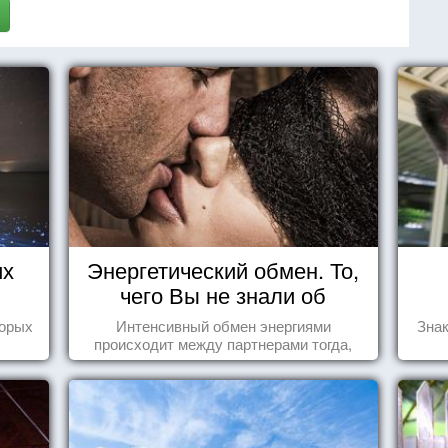
их
Энергетический обмен. То,
чего Вы не знали об
отношениях
торых
Интенсивный обмен энергиями
Знак
происходит между партнерами тогда,
когда они испытывают симпатию друг к
другу...