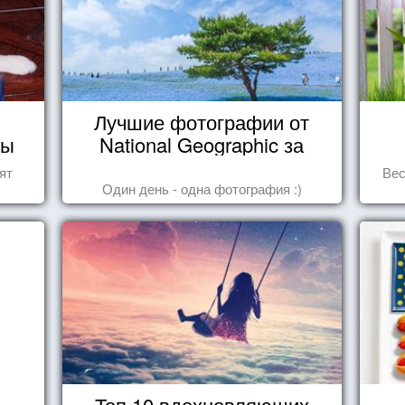
Лучшие фотографии от
ды
National Geographic за
октябрь 2014
ят
Вес
Один день - одна фотография :)
Топ 10 вдохновляющих