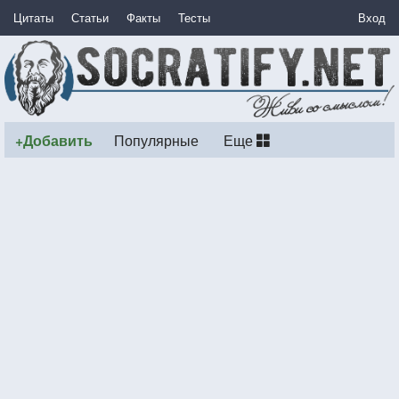
Цитаты
Статьи
Факты
Тесты
Вход
+Добавить
Популярные
Еще