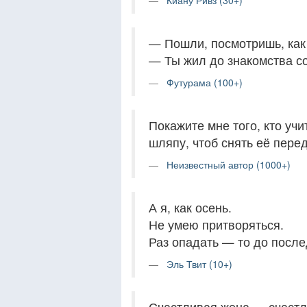
Киану Ривз (30+)
— Пошли, посмотришь, как 
— Ты жил до знакомства с
Футурама (100+)
Покажите мне того, кто уч
шляпу, чтоб снять её перед
Неизвестный автор (1000+)
А я, как осень.
Не умею притворяться.
Раз опадать — то до после
Эль Твит (10+)
Счастливая жена — счастл