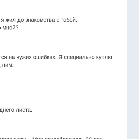
я жил до знакомства с тобой.
о мной?
ится на чужих ошибках. Я специально куплю
 ним.
днего листа.
ивая жизнь. Мне потребовалось 30 лет,