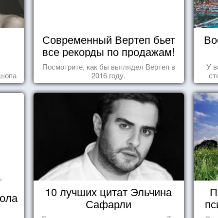
Современный Вертеп бьет
Во
все рекорды по продажам!
Посмотрите, как бы выглядел Вертеп в
У в
ошопа
2016 году.
ст
10 лучших цитат Эльчина
П
кола
Сафарли
пс