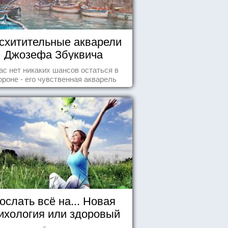
схитительные акварели
Джозефа Збуквича
ас нет никаких шансов остаться в
ороне - его чувственная акварель
покорила жителей всего мира.
ослать всё на... Новая
ихология или здоровый
пофигизм.