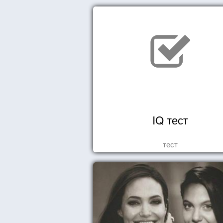
IQ тест
тест