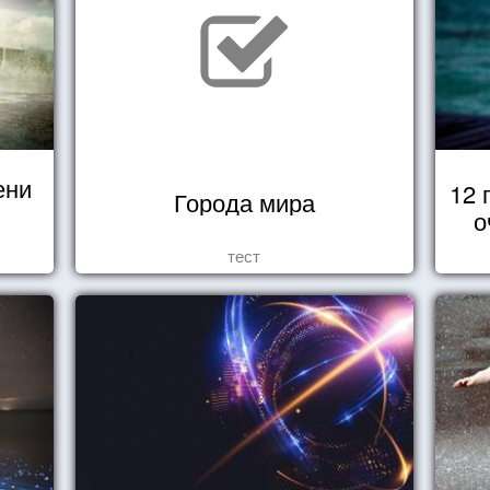
ени
12 
Города мира
о
тест