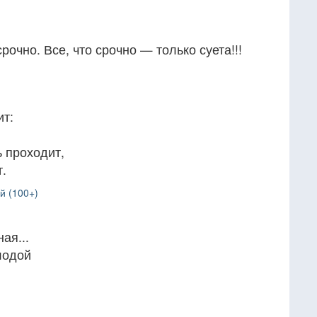
рочно. Все, что срочно — только суета!!!
ит:
ь проходит,
т.
й (100+)
ая...
лодой