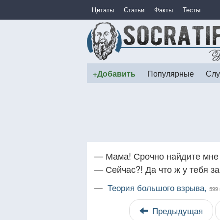
Цитаты
Статьи
Факты
Тесты
+Добавить
Популярные
Слу
— Мама! Срочно найдите мне 
— Сейчас?! Да что ж у тебя за
—
Теория большого взрыва,
599 
Предыдущая