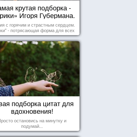
мая крутая подборка -
рики» Игоря Губермана.
Читайте, получайте
ия с горячим и страстным сердцем.
удовольствие!
ики" - потрясающая форма для всех
случаев жизни.
вая подборка цитат для
вдохновения!
росто остановись на минутку и
подумай...