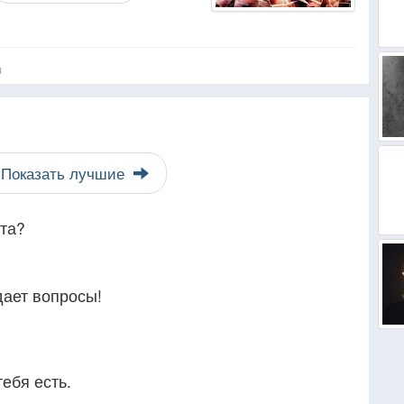
я
Показать лучшие
чта?
дает вопросы!
тебя есть.