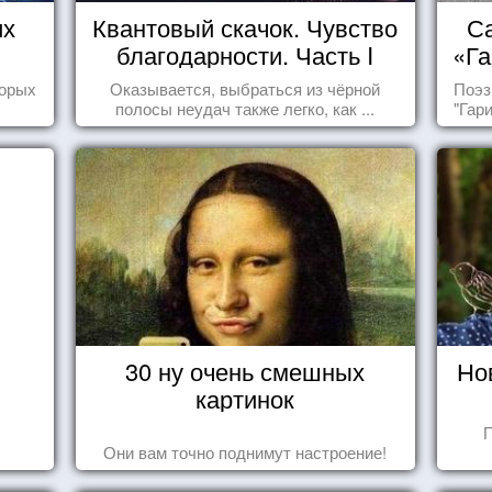
их
Квантовый скачок. Чувство
Са
благодарности. Часть I
«Га
торых
Оказывается, выбраться из чёрной
Поэз
полосы неудач также легко, как ...
"Гар
30 ну очень смешных
Но
картинок
П
Они вам точно поднимут настроение!