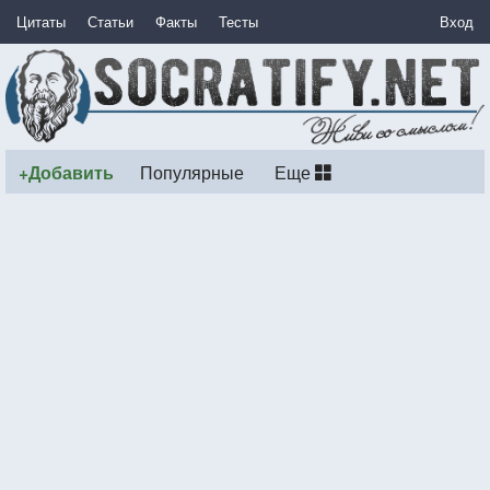
Цитаты
Статьи
Факты
Тесты
Вход
+Добавить
Популярные
Еще