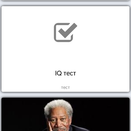
восхититься...
IQ тест
тест