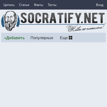
Цитаты
Статьи
Факты
Тесты
Вход
+Добавить
Популярные
Еще