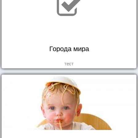
Города мира
тест