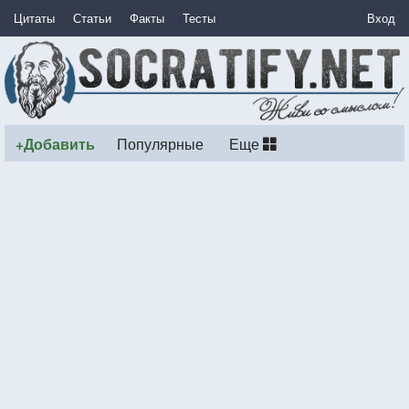
Цитаты
Статьи
Факты
Тесты
Вход
+Добавить
Популярные
Еще