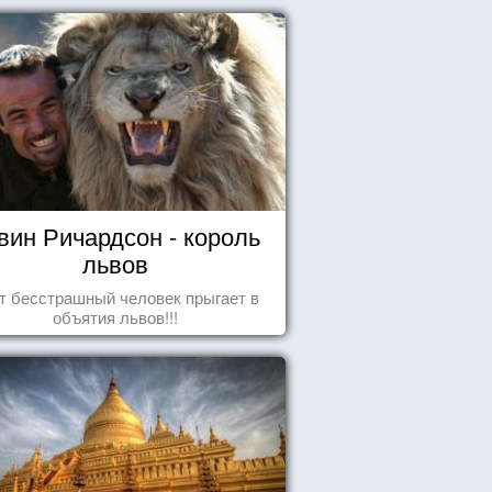
вин Ричардсон - король
львов
т бесстрашный человек прыгает в
объятия львов!!!