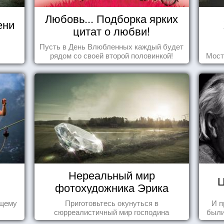
Любовь... Подборка ярких
ени
цитат о любви!
Пусть в День Влюбленных каждый будет
рядом со своей второй половинкой!
Мост
Нереальный мир
Ц
фотохудожника Эрика
Йоханссона
ящему
Приготовьтесь окунуться в
И п
сюрреалистичный мир господина
были
Йоханссона