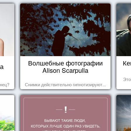
Волшебные фотографии
Ке
ца
Alison Scarpulla
Это
знец?
Снимки действительно гипнотизируют...