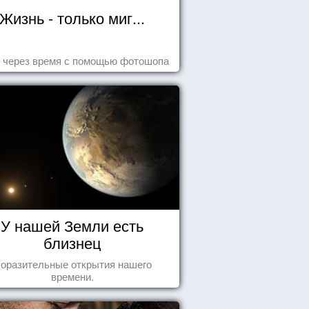
Жизнь - только миг...
 через время с помощью фотошопа
У нашей Земли есть
близнец
оразительные открытия нашего
времени.