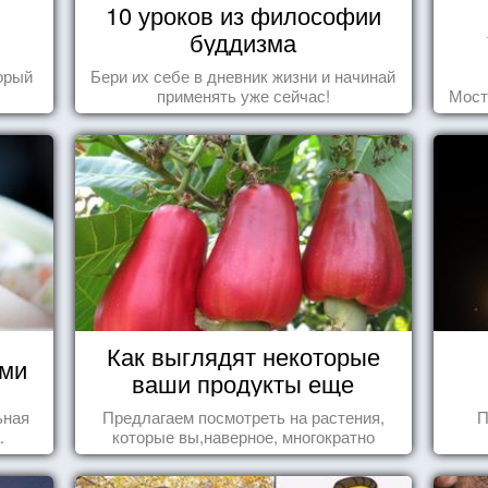
10 уроков из философии
буддизма
торый
Бери их себе в дневник жизни и начинай
применять уже сейчас!
Мост
Как выглядят некоторые
ями
ваши продукты еще
живыми?
ьная
Предлагаем посмотреть на растения,
П
.
которые вы,наверное, многократно
видели , но никогда не представляли
себе, что употребляете их в пищу.