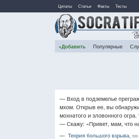
Цитаты
Статьи
Факты
Тесты
+Добавить
Популярные
Слу
— Вход в подземелье преграж
мхом. Открыв ее, вы обнаружи
мохнатого и зловонного огра.
— Скажу: «Привет, мам, что н
—
Теория большого взрыва,
599 