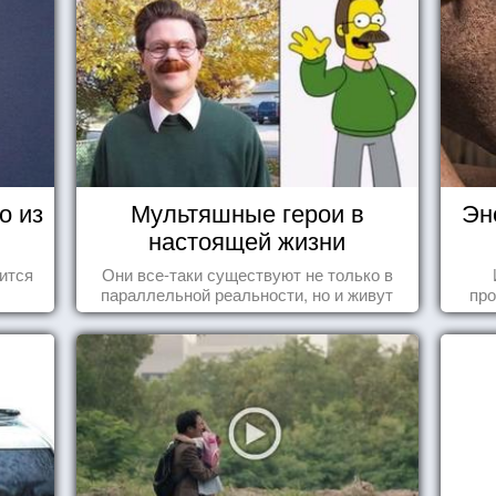
о из
Мультяшные герои в
Эн
настоящей жизни
ится
Они все-таки существуют не только в
параллельной реальности, но и живут
про
среди нас с вами.
когд