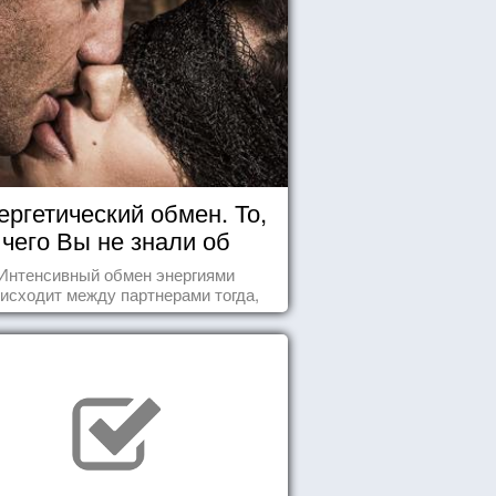
ергетический обмен. То,
чего Вы не знали об
отношениях
Интенсивный обмен энергиями
исходит между партнерами тогда,
а они испытывают симпатию друг к
другу...