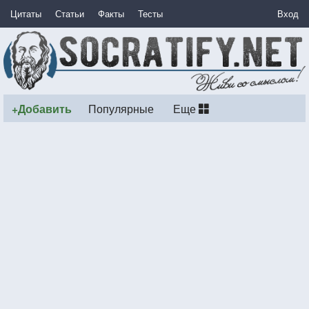
Цитаты
Статьи
Факты
Тесты
Вход
+Добавить
Популярные
Еще