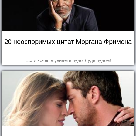
20 неоспоримых цитат Моргана Фримена
Если хочешь увидеть чудо, будь чудом!