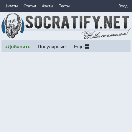
Цитаты
Статьи
Факты
Тесты
Вход
+Добавить
Популярные
Еще