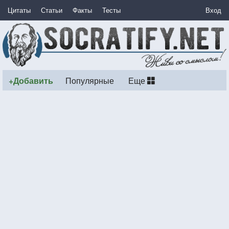
Цитаты
Статьи
Факты
Тесты
Вход
+Добавить
Популярные
Еще