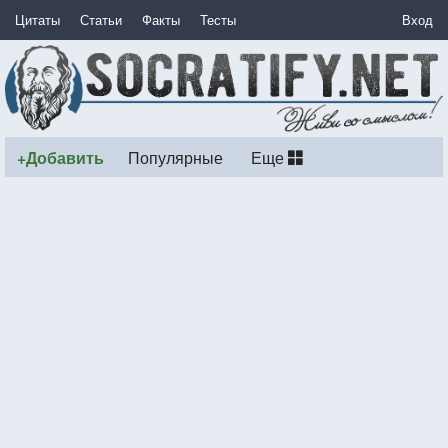
Цитаты
Статьи
Факты
Тесты
Вход
+Добавить
Популярные
Еще