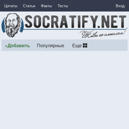
Цитаты
Статьи
Факты
Тесты
Вход
+Добавить
Популярные
Еще