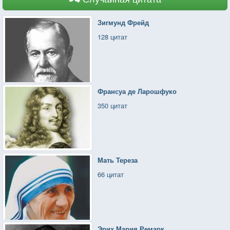
Зигмунд Фрейд
128 цитат
Франсуа де Ларошфуко
350 цитат
Мать Тереза
66 цитат
Эрих Мария Ремарк