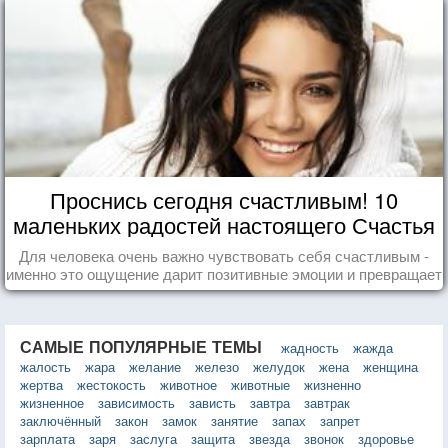
Проснись сегодня счастливым! 10
маленьких радостей настоящего Счастья
Для человека очень важно чувствовать себя счастливым -
именно это ощущение дарит позитивные эмоции и превращает
каждый день в маленький праздник.
САМЫЕ ПОПУЛЯРНЫЕ ТЕМЫ
жадность
жажда
жалость
жара
желание
железо
желудок
жена
женщина
жертва
жестокость
животное
животные
жизненно
жизненное
зависимость
зависть
завтра
завтрак
заключённый
закон
замок
занятие
запах
запрет
зарплата
заря
заслуга
защита
звезда
звонок
здоровье