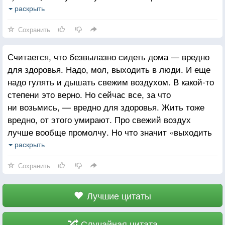
пустякам, из-за затяжек на чулках, тяжелых
раскрыть
чемоданов, пьяных ирландцев в общественном
Сохранить
транспорте, они боятся пауков и мышей, но когда
дело касается чего-то по-настоящему страшного,
Считается, что безвылазно сидеть дома — вредно
они действуют решительно и хладнокровно.
для здоровья. Надо, мол, выходить в люди. И еще
3) У человека должен быть шанс разочароваться во
надо гулять и дышать свежим воздухом. В какой-то
всем до конца.
степени это верно. Но сейчас все, за что
4) Наверное, это и есть зрелость: когда тебе
ни возьмись, — вредно для здоровья. Жить тоже
перестают читать наставления, и ты начинаешь
вредно, от этого умирают. Про свежий воздух
просто ходить по кругу, увязая в каждодневной
лучше вообще промолчу. Но что значит «выходить
рутине, значит, ты окончательно повзрослел.
в люди»? Наблюдать за ежедневным абсурдом,
раскрыть
Если останавливаться всякий раз, когда тебя
от которого происходит полное оцепенение
оскорбляют или в тебя плюются, то ты никогда не
Сохранить
сознания, и ты себя чувствуешь, как
дойдёшь до места, куда тебе надо попасть.
рождественская индейка, нафаршированная всяким
бредом: повседневная суета засоряет
Лучшие цитаты
и затуманивает мозги, так что в конце концов они
просто отказываются работать.
Случайная цитата