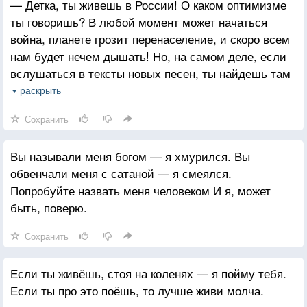
— Детка, ты живешь в России! О каком оптимизме
ты говоришь? В любой момент может начаться
война, планете грозит перенаселение, и скоро всем
нам будет нечем дышать! Но, на самом деле, если
вслушаться в тексты новых песен, ты найдешь там
немало юмора. Один текст, например, я посвятил
раскрыть
толстушкам — просто захотел повысить их
Сохранить
самооценку.
Вы называли меня богом — я хмурился. Вы
обвенчали меня с сатаной — я смеялся.
Попробуйте назвать меня человеком И я, может
быть, поверю.
Сохранить
Если ты живёшь, стоя на коленях — я пойму тебя.
Если ты про это поёшь, то лучше живи молча.