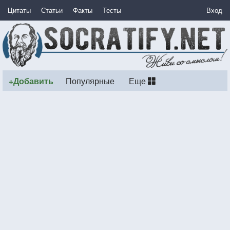
Цитаты
Статьи
Факты
Тесты
Вход
+Добавить
Популярные
Еще