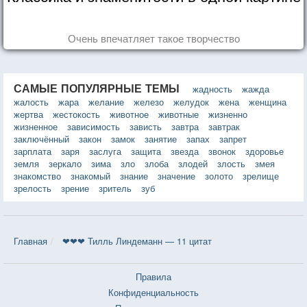
Очень впечатляет такое творчество
САМЫЕ ПОПУЛЯРНЫЕ ТЕМЫ
жадность
жажда
жалость
жара
желание
железо
желудок
жена
женщина
жертва
жестокость
животное
животные
жизненно
жизненное
зависимость
зависть
завтра
завтрак
заключённый
закон
замок
занятие
запах
запрет
зарплата
заря
заслуга
защита
звезда
звонок
здоровье
земля
зеркало
зима
зло
злоба
злодей
злость
змея
знакомство
знакомый
знание
значение
золото
зрелище
зрелость
зрение
зритель
зуб
Главная
❤❤❤ Тилль Линдеманн — 11 цитат
Правила
Конфиденциальность