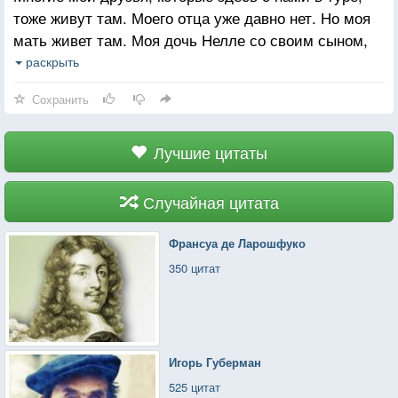
тоже живут там. Моего отца уже давно нет. Но моя
мать живет там. Моя дочь Нелле со своим сыном,
малышом Фритцем, часто там бывает. Все мы —
раскрыть
большая семья. Я рыбачу. Охочусь. Смотрю, не
Сохранить
отрываясь, на озеро. Ночами я сплю в лесу
и прислушиваюсь. Я слушаю природу. То, что ты
слышишь в лесу, – восхитительно. Это — звуки
Лучшие цитаты
неописуемой красоты. Я ненавижу шум. Я ненавижу
болтовню. Я выставляю себя напоказ, и это
Случайная цитата
напоминает чистый мазохизм. После этого мне
нужно себя защитить. Шум сводит с ума. Из-за него
Франсуа де Ларошфуко
умирают.
350 цитат
Игорь Губерман
525 цитат