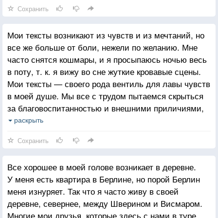
Сохранить
Мои тексты возникают из чувств и из мечтаний, но
все же больше от боли, нежели по желанию. Мне
часто снятся кошмары, и я просыпаюсь ночью весь
в поту, т. к. я вижу во сне жуткие кровавые сцены.
Мои тексты — своего рода вентиль для лавы чувств
в моей душе. Мы все с трудом пытаемся скрыться
за благовоспитанностью и внешними приличиями,
а на самом деле нами управляют инстинкты
раскрыть
и чувства: голод, жажда, ужас, ненависть, жажда
Сохранить
власти и секс. Конечно, есть еще дополнительная
энергия в нас — это любовь. Без нее все
Все хорошее в моей голове возникает в деревне.
человеческие ощущения угасли бы. Порыв
У меня есть квартира в Берлине, но порой Берлин
и негативные чувства особенно опасны, если они
меня изнуряет. Так что я часто живу в своей
зажимаются в сознании и подавляются. Мои тексты
деревне, севернее, между Шверином и Висмаром.
могут выйти на свет.
Многие мои друзья, которые здесь с нами в туре,