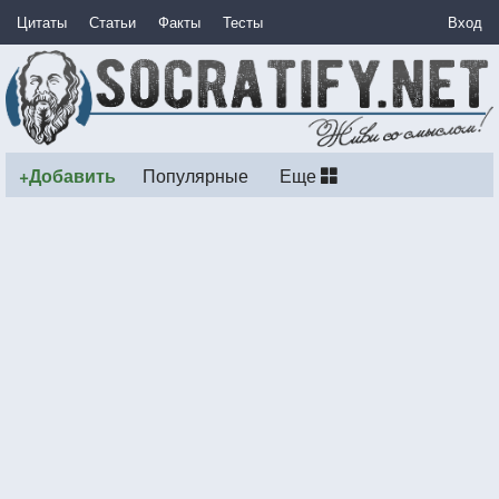
Цитаты
Статьи
Факты
Тесты
Вход
+Добавить
Популярные
Еще