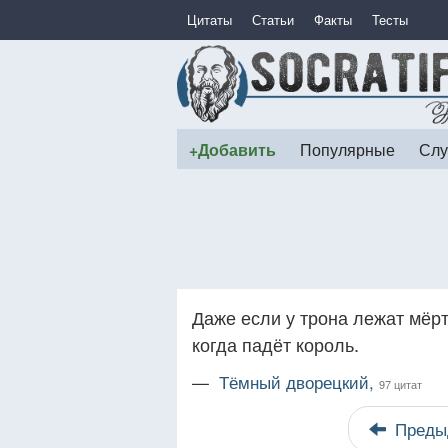
Цитаты
Статьи
Факты
Тесты
+Добавить
Популярные
Слу
Даже если у трона лежат мёрт
когда падёт король.
—
Тёмный дворецкий,
97 цитат
Преды