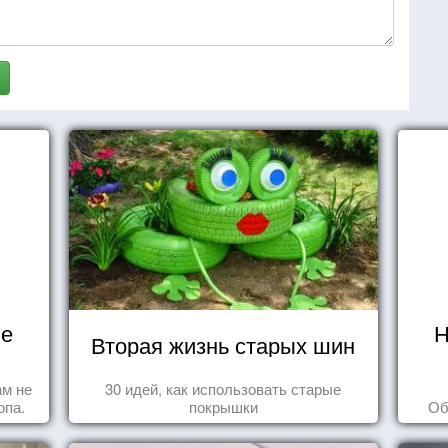
не
Н
Вторая жизнь старых шин
ам не
30 идей, как использовать старые
опа.
покрышки
Об