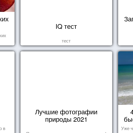
ких
За
IQ тест
ких
тест
Лучшие фотографии
природы 2021
бы
о в
Уже ч