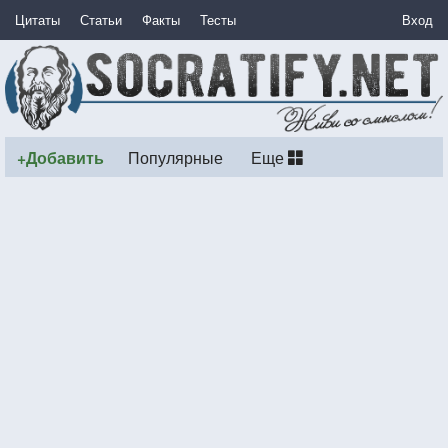
Цитаты
Статьи
Факты
Тесты
Вход
+Добавить
Популярные
Еще