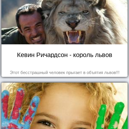
Кевин Ричардсон - король львов
Этот бесстрашный человек прыгает в объятия львов!!!