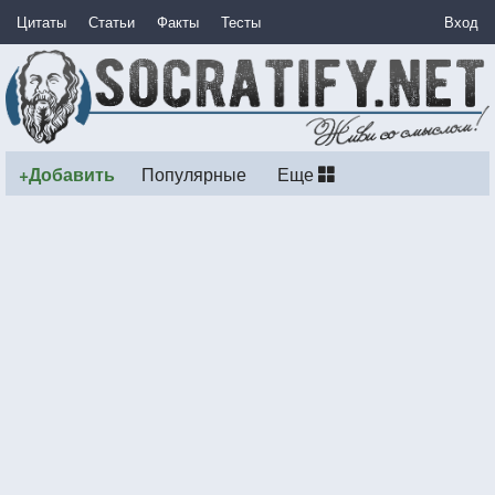
Цитаты
Статьи
Факты
Тесты
Вход
+Добавить
Популярные
Еще