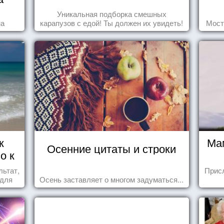
Уникальная подборка смешных
на
карапузов с едой! Ты должен их увидеть!
Мост
к
Ма
Осенние цитаты и строки
о к
льтат,
Прис
 для
Осень заставляет о многом задуматься...