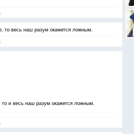
я
е, то весь наш разум окажется ложным.
я
, то и весь наш разум окажется ложным.
, но сопротивляйся им — повернись к дурному
я
а не обманет тебя. Даже старость и та не всегда
 ночи.