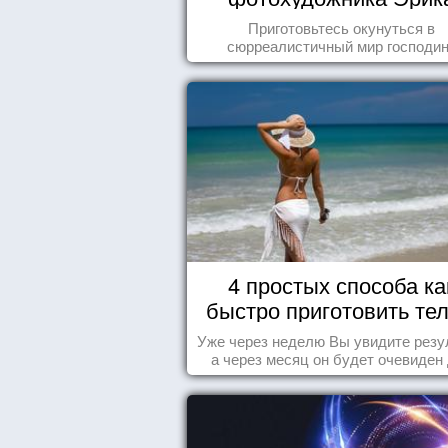
Йоханссона
Приготовьтесь окунуться в
сюрреалистичный мир господи
Йоханссона
4 простых способа ка
быстро приготовить тел
морю
Уже через неделю Вы увидите резу
а через месяц он будет очевиден
всех!