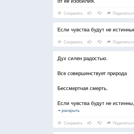
от её изобилия.
Сохранить
Поделитьс
Если чувства будут не истинны
Сохранить
Поделитьс
Дух силен радостью.
Все совершенствует природа
Бессмертная смерть.
Если чувства будут не истинны
раскрыть
Истина, бывают трудные минуты
Сохранить
Поделитьс
спиной, и твоя внутренняя весн
сгибается под холодным мраком