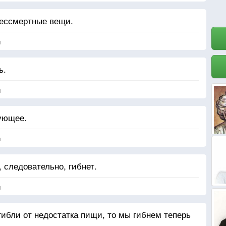
ессмертные вещи.
я
ь.
я
ующее.
я
, следовательно, гибнет.
я
ибли от недостатка пищи, то мы гибнем теперь