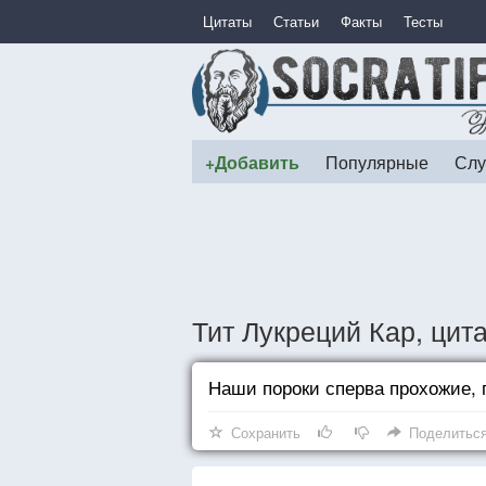
Цитаты
Статьи
Факты
Тесты
+Добавить
Популярные
Слу
Тит Лукреций Кар, цит
Наши пороки сперва прохожие, п
Сохранить
Поделитьс