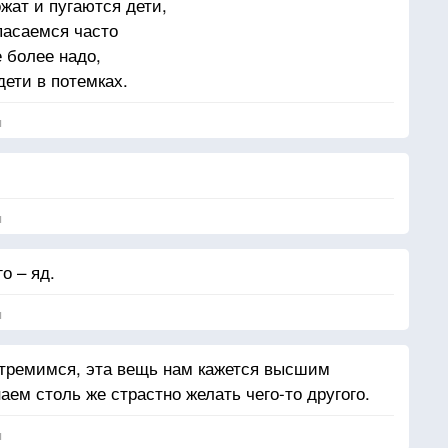
жат и пугаются дети,
пасаемся часто
е более надо,
дети в потемках.
я
я
о – яд.
я
 стремимся, эта вещь нам кажется высшим
аем столь же страстно желать чего-то другого.
я