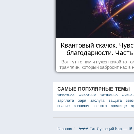
Квантовый скачок. Чувс
благодарности. Часть 
Вот тут то нам и нужен какой то то
трамплин, который забросит нас в 
реальность. БЛАГОДАРНОСТЬ
САМЫЕ ПОПУЛЯРНЫЕ ТЕМЫ
животное
животные
жизненно
жизне
зарплата
заря
заслуга
защита
зве
знание
значение
золото
зрелище
з
Главная
❤❤❤ Тит Лукреций Кар — 15 