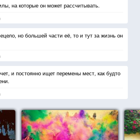
илы, на которые он может рассчитывать.
я
цело, но большей части её, то и тут за жизнь он
я
очет, и постоянно ищет перемены мест, как будто
ени.
я