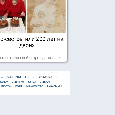
о-сестры или 200 лет на
двоих
рассказали свой секрет долголетия!
на
женщина
жертва
жестокость
замок
занятие
запах
запрет
злость
змея
знакомство
знакомый