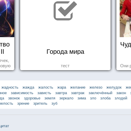
тво
Чуд
II
Города мира
лчек,
новую
тест
Они 
.
жадность
жажда
жалость
жара
желание
железо
желудок
же
нное
зависимость
зависть
завтра
завтрак
заключённый
закон
зда
звонок
здоровье
земля
зеркало
зима
зло
злоба
злодей
релость
зрение
зритель
зуб
цитат