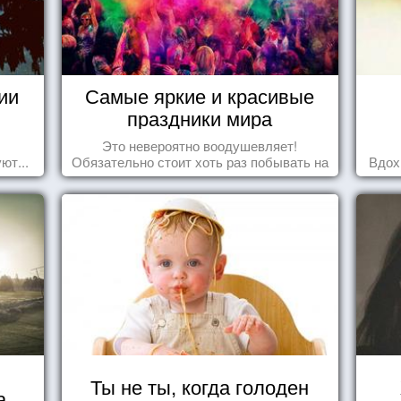
ии
Самые яркие и красивые
праздники мира
Это невероятно воодушевляет!
ют...
Обязательно стоит хоть раз побывать на
Вдох
подобных мероприятиях и получить
массу впечатлений!
Ты не ты, когда голоден
а