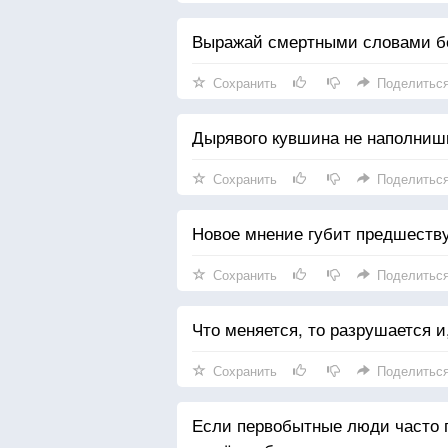
Выражай смертными словами б
Сохранить
Поделитьс
Дырявого кувшина не наполниш
Сохранить
Поделитьс
Новое мнение губит предшеств
Сохранить
Поделитьс
Что меняется, то разрушается и
Сохранить
Поделитьс
Если первобытные люди часто г