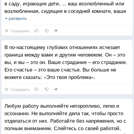
в саду, играющие дети, ... ваш возлюбленный или
свое время на беспокойство о нем. Тревоги о
возлюбленная, сидящие в соседней комнате, ваши
будущем бесполезны.
глаза, все еще обладающие хорошим зрением. Этот
раскрыть
список бесконечен. Вы уже имеете достаточно
Сохранить
всего, чтобы быть счастливыми сейчас. У вас
достаточно всего, чтобы быть свободными от
В по-настоящему глубоких отношениях исчезает
прихода и ухода, взлетов и падений, рождения и
граница между вами и другим человеком. Он – это
смерти. Питайте себя каждый день чудесными
вы, и вы – это он. Ваше страдание – его страдание.
вещами, которые жизнь предлагает вам. Питайте
Его счастье – это ваше счастье. Вы больше не
себя в здесь и сейчас.
можете сказать: «Это твоя проблема».
Сохранить
Любую работу выполняйте неторопливо, легко и
осознанно. Не выполняйте дела так, чтобы просто
отделаться от них. Работайте без напряжения, но с
полным вниманием. Слейтесь со своей работой,