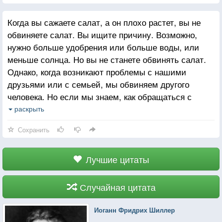
Когда вы сажаете салат, а он плохо растет, вы не
обвиняете салат. Вы ищите причину. Возможно,
нужно больше удобрения или больше воды, или
меньше солнца. Но вы не станете обвинять салат.
Однако, когда возникают проблемы с нашими
друзьями или с семьей, мы обвиняем другого
человека. Но если мы знаем, как обращаться с
подобными ситуациями, дела пойдут на лад.
раскрыть
Обвинение вообще не приносит положительных
Сохранить
результатов, также бесполезно пытаться убеждать
другого человека, используя аргументы и
рассуждения. Ни обвинение, ни рассуждение, ни
Лучшие цитаты
аргументы, только понимание. Если вы понимаете,
и вы можете показать, что понимаете, вы можете
Случайная цитата
любить, и ситуация изменится.
Иоганн Фридрих Шиллер