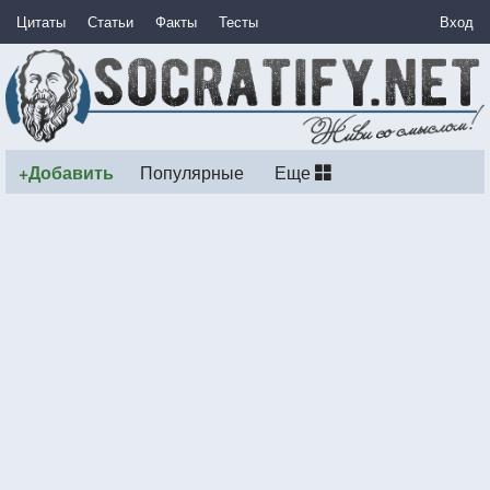
Цитаты
Статьи
Факты
Тесты
Вход
+Добавить
Популярные
Еще