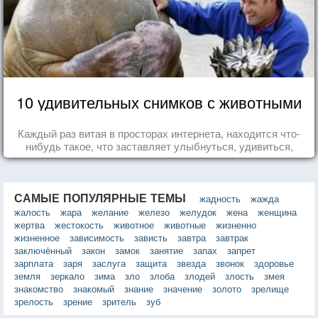
10 удивительных снимков с животными
Каждый раз витая в просторах интернета, находится что-
нибудь такое, что заставляет улыбнуться, удивиться,
восхититься...
САМЫЕ ПОПУЛЯРНЫЕ ТЕМЫ
жадность
жажда
жалость
жара
желание
железо
желудок
жена
женщина
жертва
жестокость
животное
животные
жизненно
жизненное
зависимость
зависть
завтра
завтрак
заключённый
закон
замок
занятие
запах
запрет
зарплата
заря
заслуга
защита
звезда
звонок
здоровье
земля
зеркало
зима
зло
злоба
злодей
злость
змея
знакомство
знакомый
знание
значение
золото
зрелище
зрелость
зрение
зритель
зуб