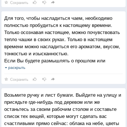
Сохранить
Для того, чтобы насладиться чаем, необходимо
полностью пробудиться к настоящему времени.
Только осознавая настоящее, можно почувствовать
тепло чашки в своих руках. Только в настоящем
времени можно насладиться его ароматом, вкусом,
тонкостью и изысканностью.
Если Вы будете размышлять о прошлом или
беспокоиться о будущем, то упустите опыт
раскрыть
наслаждения чаем. Вы будете смотреть на чашку,
Сохранить
но не замечать в ней чая. Жизнь точно такая же.
Если Вы не присутствуете в ней полностью, то она
Возьмите ручку и лист бумаги. Выйдите на улицу и
будет проходить мимо. Вы упустите чувство,
присядьте где-нибудь под деревом или же
аромат, краски и красоту жизни. Будет казаться, что
останьтесь за своим рабочим столом и составьте
она ускользает от Вас. Прошлое закончилось.
список тех вещей, которые могут сделать вас
Учитесь у него и отпускайте. Будущего даже еще и
счастливыми прямо сейчас: облака на небе, цветы
нет. Стройте планы в отношении его, но не тратьте