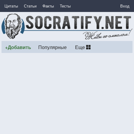
Цитаты
Статьи
Факты
Тесты
Вход
+Добавить
Популярные
Еще