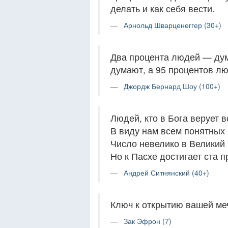
делать и как себя вести.
Арнольд Шварценеггер (30+)
Два процента людей — дума
думают, а 95 процентов лю
Джордж Бернард Шоу (100+)
Людей, кто в Бога верует в
В виду нам всем понятных
Число невелико в Великий п
Но к Пасхе достигает ста п
Андрей Ситнянский (40+)
Ключ к открытию вашей меч
Зак Эфрон (7)