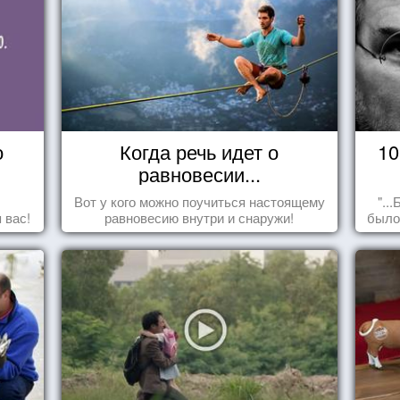
о
Когда речь идет о
10
равновесии...
Вот у кого можно поучиться настоящему
"..
 вас!
равновесию внутри и снаружи!
было
пол
сд