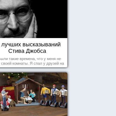
 лучших высказываний
Стива Джобса
.Были такие времена, что у меня не
 своей комнаты. Я спал у друзей на
у, а для того, чтобы купить еды -
авал бутылки из под кока-колы"