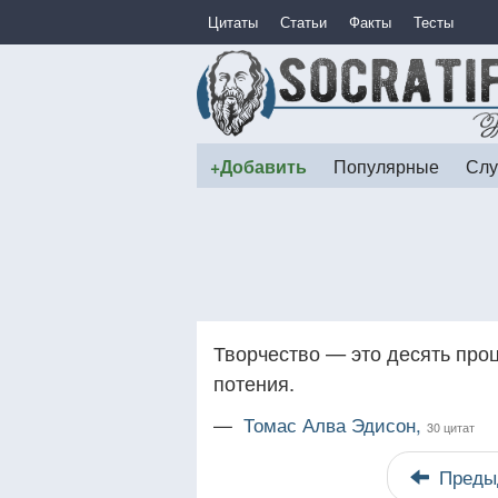
Цитаты
Статьи
Факты
Тесты
+Добавить
Популярные
Слу
Творчество — это десять про
потения.
—
Томас Алва Эдисон,
30 цитат
Преды