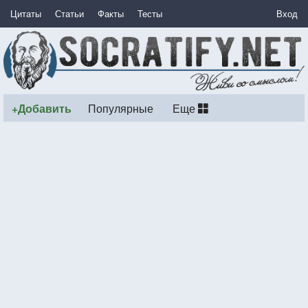
Цитаты
Статьи
Факты
Тесты
Вход
+Добавить
Популярные
Еще