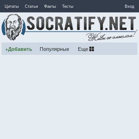
Цитаты
Статьи
Факты
Тесты
Вход
+Добавить
Популярные
Еще