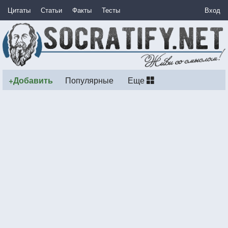
Цитаты
Статьи
Факты
Тесты
Вход
+Добавить
Популярные
Еще