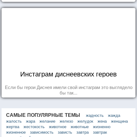
Инстаграм диснеевских героев
Если бы герои Диснея имели свой инстаграм это выглядело
бы так...
САМЫЕ ПОПУЛЯРНЫЕ ТЕМЫ
жадность
жажда
жалость
жара
желание
железо
желудок
жена
женщина
жертва
жестокость
животное
животные
жизненно
жизненное
зависимость
зависть
завтра
завтрак