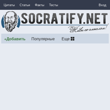
Цитаты
Статьи
Факты
Тесты
Вход
+Добавить
Популярные
Еще