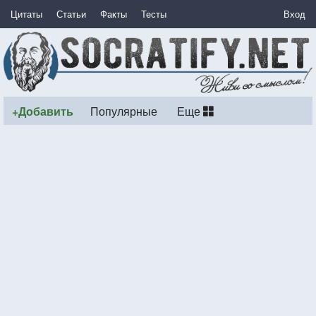
Цитаты
Статьи
Факты
Тесты
Вход
+Добавить
Популярные
Еще