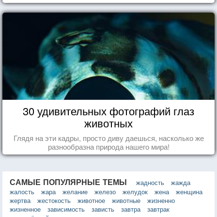
30 удивительных фотографий глаз
животных
Глядя на эти кадры, просто диву даешься, насколько же
разнообразна природа нашего мира!
САМЫЕ ПОПУЛЯРНЫЕ ТЕМЫ
жадность
жажда
жалость
жара
желание
железо
желудок
жена
женщина
жертва
жестокость
животное
животные
жизненно
жизненное
зависимость
зависть
завтра
завтрак