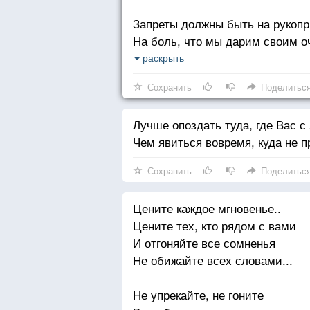
Запреты должны быть на рукопр
На боль, что мы дарим своим о
Открыта душа чтоб была - лишь
раскрыть
А в ней бы гостили лишь чисты
Сохранить
Поделитьс
Запреты должны быть на подлос
Лучше опоздать туда, где Вас 
На скрытые, скверные действа 
Чем явиться вовремя, куда не п
Открыта душа чтоб была для у
От злости и зависти - это искус
Сохранить
Поделитьс
Цените каждое мгновенье..
Цените тех, кто рядом с вами
И отгоняйте все сомненья
Не обижайте всех словами...
Не упрекайте, не гоните