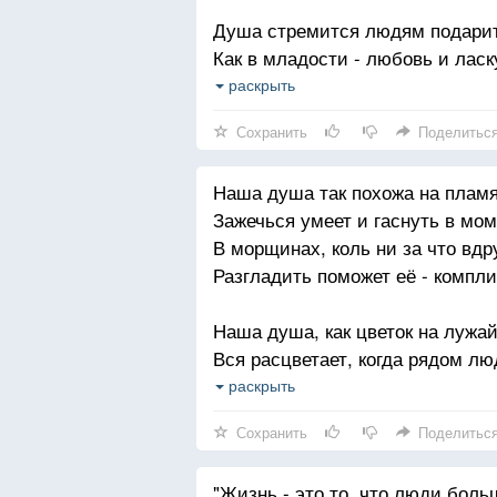
Здравия, удачи Вам
Душа стремится людям подарит
В этот Год Змеи
Как в младости - любовь и ласк
Сбыться б всем моим словам...
Старается до тризны всем свет
раскрыть
Бог, благослови!
И верить в искренную сказку...
Сохранить
Поделитьс
Ей возраст - не помеха, не беда
Наша душа так похожа на пламя
С ним нет гармонии - не страшн
Зажечься умеет и гаснуть в мом
Она была и будет молода
В морщинах, коль ни за что вдр
А это - важно и прекрасно...
Разгладить поможет её - компл
Наша душа, как цветок на лужай
Вся расцветает, когда рядом лю
И понимают, как важно хозяйке,
раскрыть
Чтобы любили без всяких прел
Сохранить
Поделитьс
Наша душа не стареет с годами
"Жизнь - это то, что люди боль
Только мудреет, становится кра