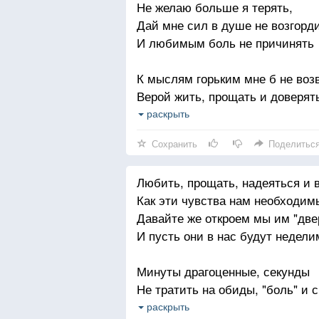
Не желаю больше я терять,
Дай мне сил в душе не возгорд
И любимым боль не причинять
К мыслям горьким мне б не воз
Верой жить, прощать и доверят
Праведною жизнью наслаждать
раскрыть
И ошибок чтоб не повторять
Сохранить
Поделитьс
Ты мне подставляешь свои рук
Любить, прощать, надеяться и 
В миг тяжёлый, даришь мне пок
Как эти чувства нам необходим
И спасаешь от безмерной скуки
Давайте же откроем мы им "две
Чтобы не казалась жизнь пусто
И пусть они в нас будут недели
Помоги, Всевышний, изменитьс
Минуты драгоценные, секунды
Не хочу терять своих друзей,
Не тратить на обиды, "боль" и с
На врагов чтоб прекратила злит
Слова пусть будут только - "из
раскрыть
Боже, помоги мне стать добрей.