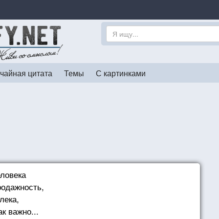
чайная цитата
Темы
С картинками
еловека
родажность,
лека,
к важно...