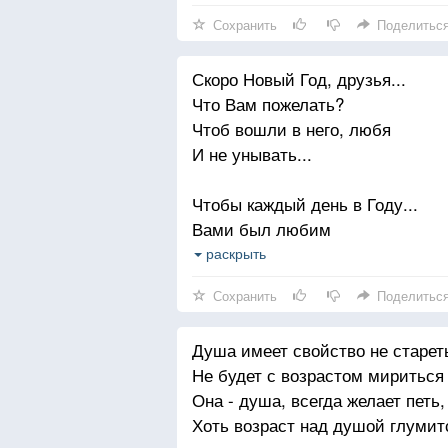
Нам не освоить до конца "науку"
Сохранить
Поделитьс
Любить, прощать, надеяться и 
Скоро Новый Год, друзья...
Как эти чувства нам необходим
Что Вам пожелать?
Чтоб не завидовать, не лицеме
Чтоб вошли в него, любя
Тогда, надеюсь, будем мы - люб
И не унывать...
Чтобы каждый день в Году...
Вами был любим
Чтоб с собой всегда в ладу,
раскрыть
Друг неповторим...
Сохранить
Поделитьс
Чтобы почитали Вас
Душа имеет свойство не старет
Дети и друзья
Не будет с возрастом мириться
Каждый день иль каждый час
Она - душа, всегда желает петь,
Прожит был не зря
Хоть возраст над душой глумитс