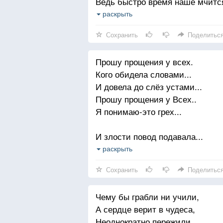
Ведь быстро время наше мчитс
Вы поцелуем одарите...
раскрыть
Он может больше не случиться
Сохранить
Поделитьс
Цените каждую минуту
Прошу прощения у всех.
К ней никогда не возвратиться
Кого обидела словами...
Идём по одному "маршруту"
И довела до слёз устами...
Который, жаль,не повторится
Прошу прощения у Всех..
Я понимаю-это грех...
Умейте жизнью насладиться
Она ведь каждого - везенье
И злости повод подавала...
И не забудьте помолиться
А коль бывало предавала...
раскрыть
За данное нам наслажденье
Прошу прощения у Всех..
Сохранить
Поделитьс
Я понимаю-это грех...
Цените каждое мгновенье...
Чему бы грабли ни учили,
С кем вовсе я дружить не стала.
А сердце верит в чудеса,
Кому в беде не помогала...
Неоднократно пережили