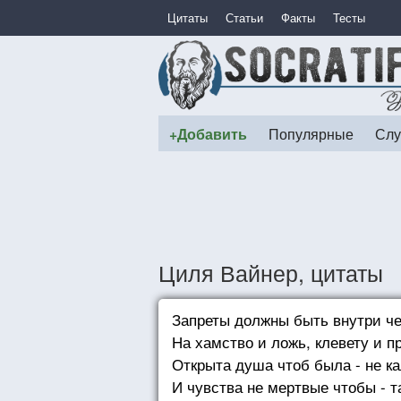
Цитаты
Статьи
Факты
Тесты
+Добавить
Популярные
Слу
Циля Вайнер, цитаты
Запреты должны быть внутри ч
На хамство и ложь, клевету и п
Открыта душа чтоб была - не ка
И чувства не мертвые чтобы - та