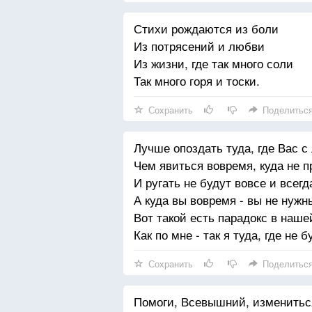
Нет некрасивых женщин - НЕТ
Стихи рождаются из боли
Всегда прекрасны, коль любим
Из потрясений и любви
И разве важно - сколько лет?...
Из жизни, где так много соли
Ведь каждая - неповторима..
Так много горя и тоски.
Сохранить
Поделитьс
Лучше опоздать туда, где Вас 
Чем явиться вовремя, куда не 
И ругать не будут вовсе и всегд
А куда вы вовремя - вы не нужн
Вот такой есть парадокс в наше
Как по мне - так я туда, где не 
Сохранить
Поделитьс
Помоги, Всевышний, измениться