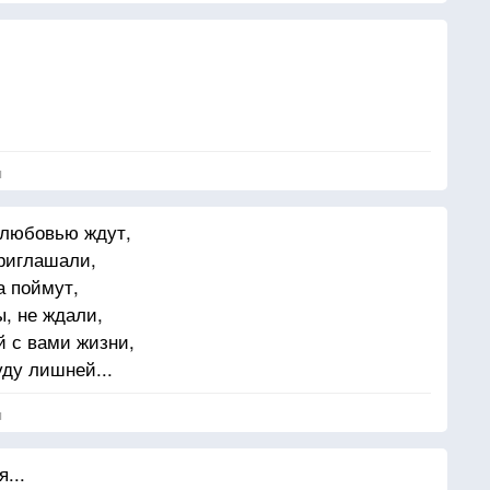
ы
я
с любовью ждут,
приглашали,
а поймут,
ы, не ждали,
й с вами жизни,
буду лишней...
я
...