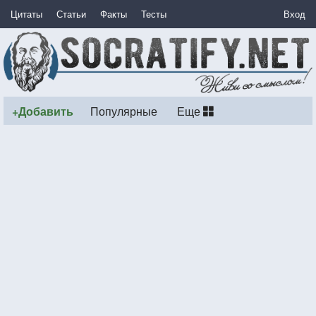
Цитаты
Статьи
Факты
Тесты
Вход
+Добавить
Популярные
Еще