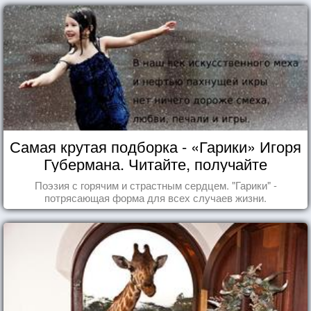
Самая крутая подборка - «Гарики» Игоря
Губермана. Читайте, получайте
удовольствие!
Поэзия с горячим и страстным сердцем. "Гарики" -
потрясающая форма для всех случаев жизни.