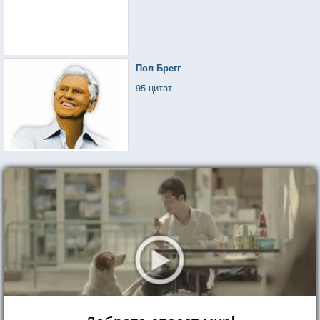
Пол Брегг
95 цитат