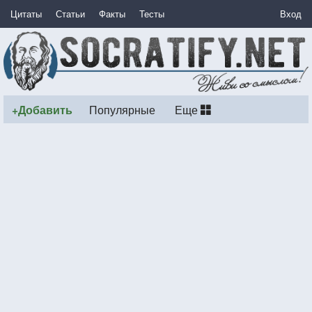
Цитаты
Статьи
Факты
Тесты
Вход
+Добавить
Популярные
Еще