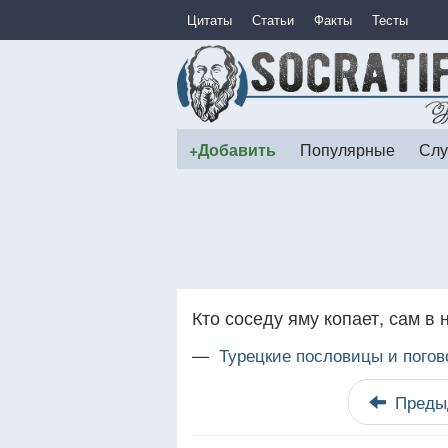
Цитаты
Статьи
Факты
Тесты
+Добавить
Популярные
Слу
Кто соседу яму копает, сам в 
—
Турецкие пословицы и погов
Преды