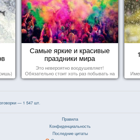
Самые яркие и красивые
ов
праздники мира
Это невероятно воодушевляет!
роишь)
Обязательно стоит хоть раз побывать на
Име
подобных мероприятиях и получить
массу впечатлений!
говорки — 1 547 шт.
Правила
Конфиденциальность
Последние цитаты