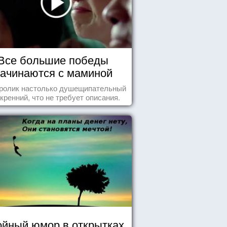
Все большие победы
ачинаются с маминой
колыбели
 ролик настолько душещипательный
скренний, что не требует описания.
йный юмор в открытках