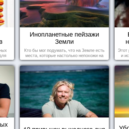
Инопланетные пейзажи
в
Земли
н
нных
Кто бы мог подумать, что на Земле есть
Этот
для
места, которые настолько непохожи на
и и
привычные для человечества пейзажи,
что кажутся и вовсе инопланетными!
тых
Убо
12 привычек выходного дня