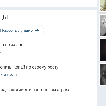
я
ЦЫ
Показать лучшие
ла не желает.
)
опать, копай по своему росту.
рки (1000+)
гих, сам живёт в постоянном страхе.