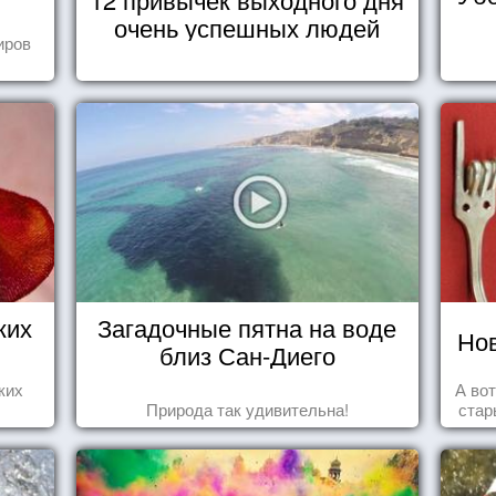
очень успешных людей
иров
ких
Загадочные пятна на воде
Нов
близ Сан-Диего
ких
А во
Природа так удивительна!
стар