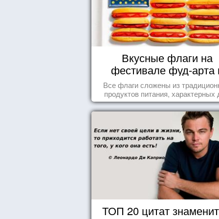
Вкусные флаги на
фестивале фуд-арта 
Сиднее
Все флаги сложены из традицио
продуктов питания, характерных 
этих стран.
ТОП 20 цитат знамени