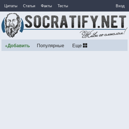
Цитаты
Статьи
Факты
Тесты
Вход
+Добавить
Популярные
Еще