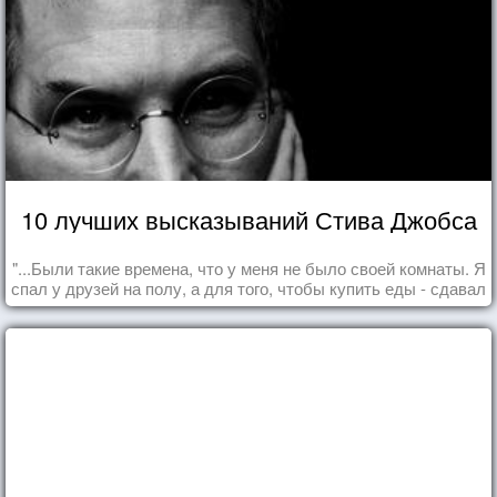
10 лучших высказываний Стива Джобса
"...Были такие времена, что у меня не было своей комнаты. Я
спал у друзей на полу, а для того, чтобы купить еды - сдавал
бутылки из под кока-колы"