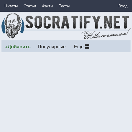
Цитаты
Статьи
Факты
Тесты
Вход
+Добавить
Популярные
Еще