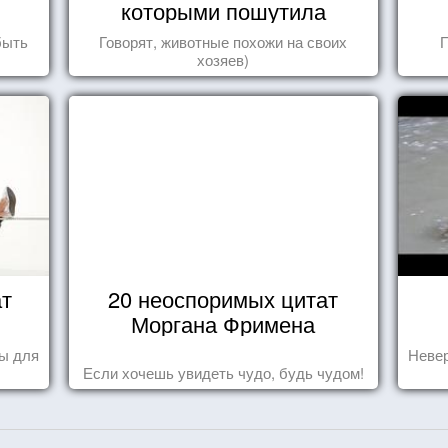
которыми пошутила
природа
быть
Говорят, животные похожи на своих
П
хозяев)
ат
20 неоспоримых цитат
Моргана Фримена
ы для
Невер
Если хочешь увидеть чудо, будь чудом!