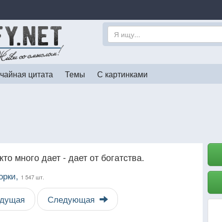
чайная цитата
Темы
С картинками
кто много дает - дает от богатства.
орки,
1 547 шт.
дущая
Следующая