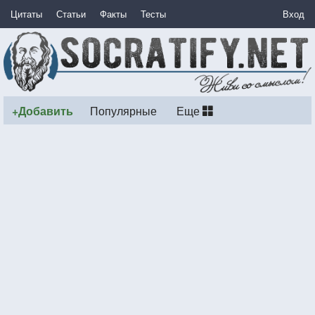
Цитаты
Статьи
Факты
Тесты
Вход
+Добавить
Популярные
Еще