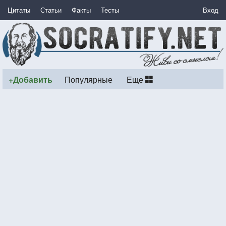
Цитаты
Статьи
Факты
Тесты
Вход
+Добавить
Популярные
Еще