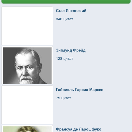
Стас Янковский
346 цитат
Зигмунд Фрейд
128 цитат
Габриэль Гарсиа Маркес
75 цитат
Франсуа де Ларошфуко