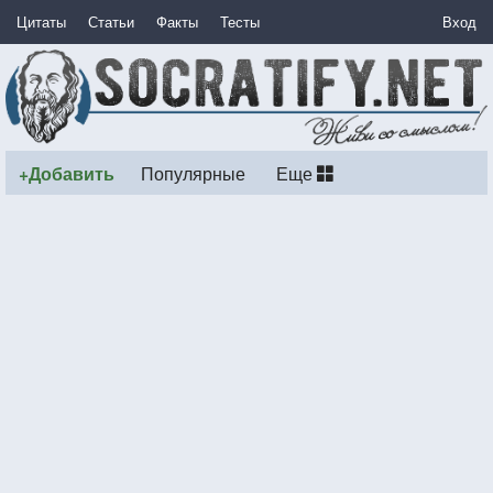
Цитаты
Статьи
Факты
Тесты
Вход
+Добавить
Популярные
Еще