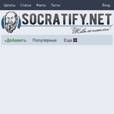
Цитаты
Статьи
Факты
Тесты
Вход
+Добавить
Популярные
Еще