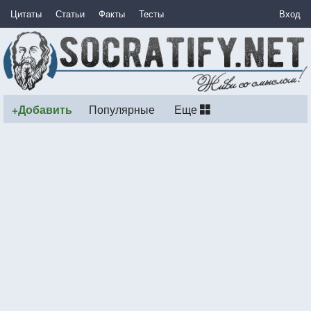
Цитаты
Статьи
Факты
Тесты
Вход
+Добавить
Популярные
Еще