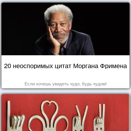
20 неоспоримых цитат Моргана Фримена
Если хочешь увидеть чудо, будь чудом!