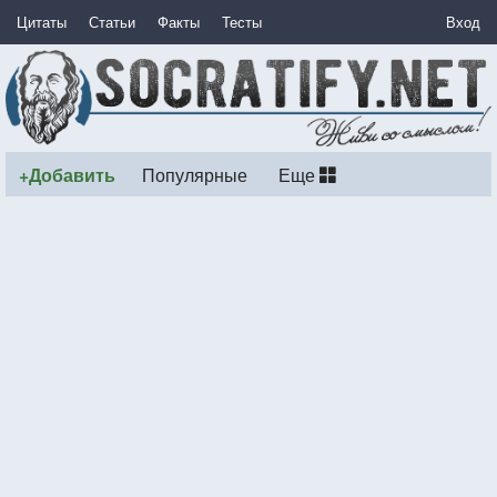
Цитаты
Статьи
Факты
Тесты
Вход
+Добавить
Популярные
Еще