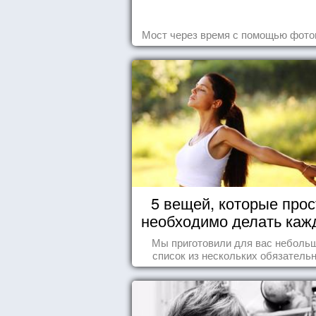
Мост через время с помощью фот
5 вещей, которые прос
необходимо делать каж
день
Мы приготовили для вас неболь
список из нескольких обязатель
вещей, которые должны стать ча
вашего дня.