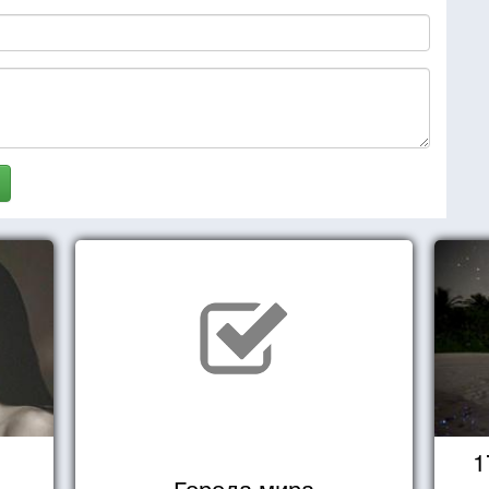
1
Города мира