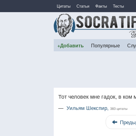
Цитаты
Статьи
Факты
Тесты
+Добавить
Популярные
Слу
Тот человек мне гадок, в ком 
—
Уильям Шекспир,
383 цитаты
Преды