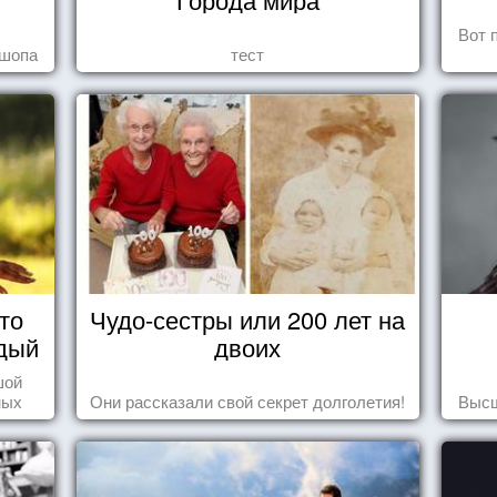
Вот 
ошопа
тест
то
Чудо-сестры или 200 лет на
дый
двоих
шой
ных
Они рассказали свой секрет долголетия!
Высш
стью