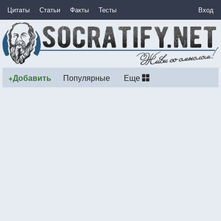
Цитаты
Статьи
Факты
Тесты
Вход
+Добавить
Популярные
Еще