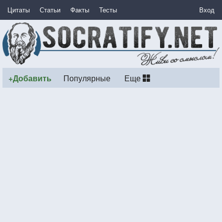
Цитаты
Статьи
Факты
Тесты
Вход
+Добавить
Популярные
Еще