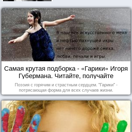
Самая крутая подборка - «Гарики» Игоря
Губермана. Читайте, получайте
удовольствие!
Поэзия с горячим и страстным сердцем. "Гарики" -
потрясающая форма для всех случаев жизни.