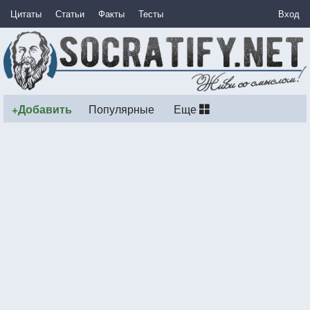
Цитаты
Статьи
Факты
Тесты
Вход
+Добавить
Популярные
Еще