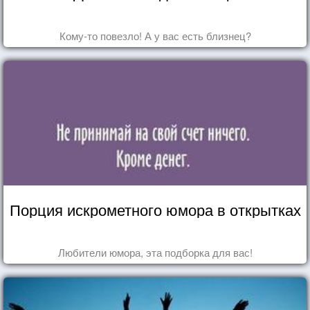
Кому-то повезло! А у вас есть близнец?
Порция искрометного юмора в открытках
Любители юмора, эта подборка для вас!