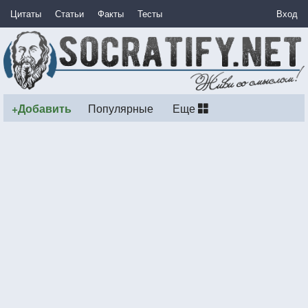
Цитаты
Статьи
Факты
Тесты
Вход
+Добавить
Популярные
Еще