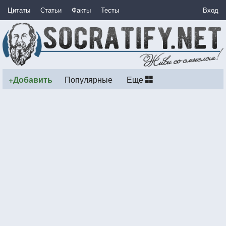
Цитаты
Статьи
Факты
Тесты
Вход
+Добавить
Популярные
Еще