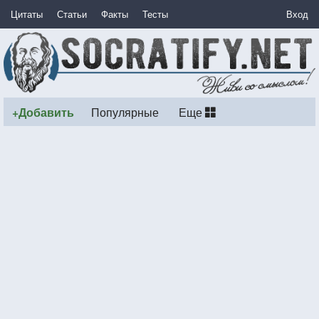
Цитаты
Статьи
Факты
Тесты
Вход
+Добавить
Популярные
Еще