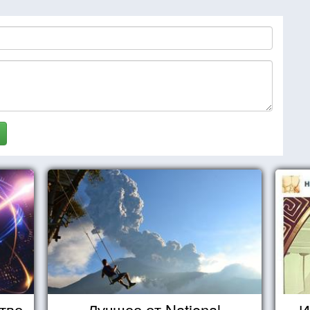
тво
Лучшее от National
И