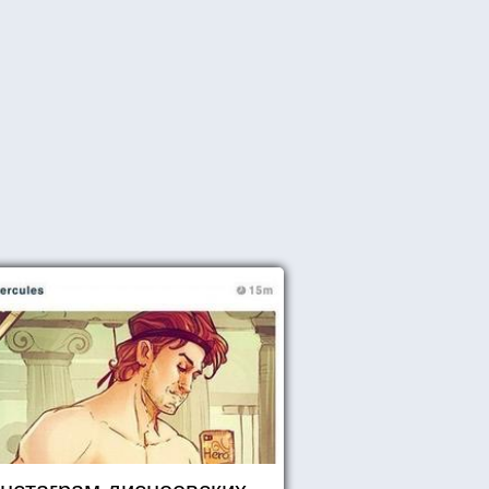
нстаграм диснеевских