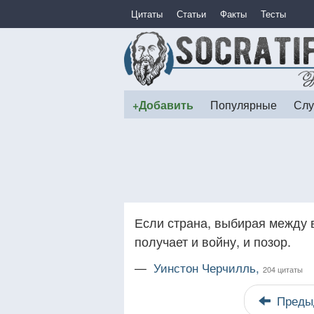
Цитаты
Статьи
Факты
Тесты
+Добавить
Популярные
Слу
Если страна, выбирая между в
получает и войну, и позор.
—
Уинстон Черчилль,
204 цитаты
Преды