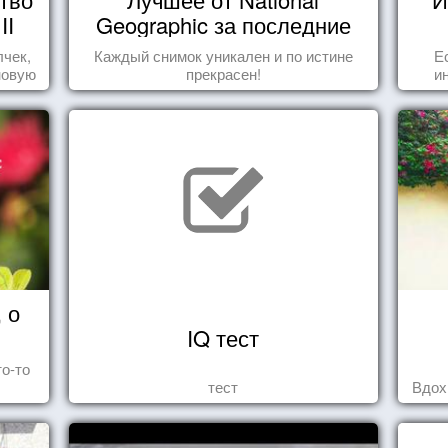
II
Geographic за последние
пару лет
лчек,
Каждый снимок уникален и по истине
Е
новую
прекрасен!
и
.
 о
IQ тест
то-то
тест
Вдох