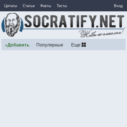
Цитаты
Статьи
Факты
Тесты
Вход
+Добавить
Популярные
Еще