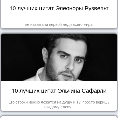
10 лучших цитат Элеоноры Рузвельт
Ее называли первой леди всего мира!
10 лучших цитат Эльчина Сафарли
Его строки нежно ложатся на душу и Ты просто веришь
каждому слову...