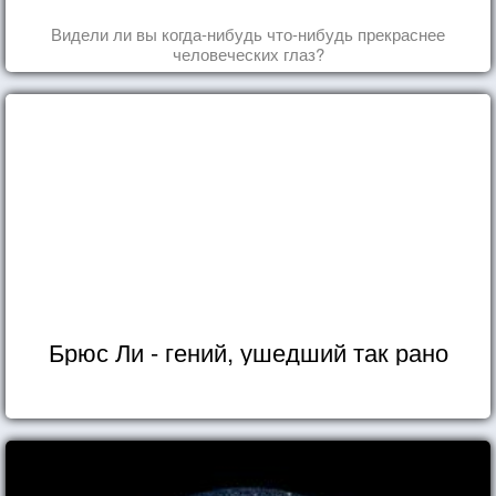
Видели ли вы когда-нибудь что-нибудь прекраснее
человеческих глаз?
Брюс Ли - гений, ушедший так рано